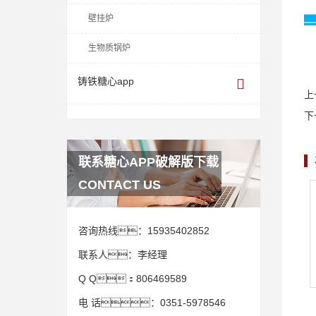
壁挂炉
生物质锅炉
铸铁糖心app
上
下
联系糖心APP破解版下载
CONTACT US
咨询热线：
15935402852
联系人：
李经理
Q Q：
806469589
电 话：
0351-5978546