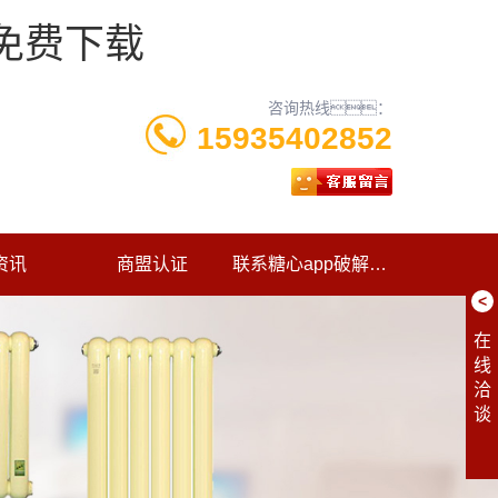
p免费下载
咨询热线：
15935402852
资讯
商盟认证
联系糖心app破解版下载
<
在
线
洽
谈