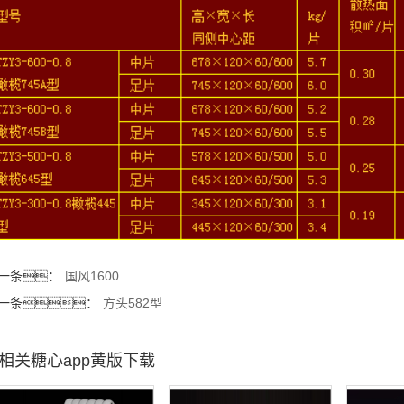
一条：
国风1600
一条：
方头582型
相关糖心app黄版下载