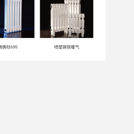
椭俩柱695
喷塑铸铁暖气