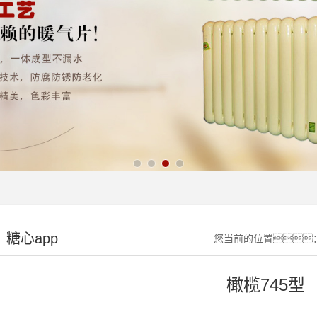
糖心app
您当前的位置
橄榄745型