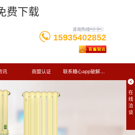
p免费下载
咨询热线：
15935402852
资讯
商盟认证
联系糖心app破解版下载
<
在
线
洽
谈