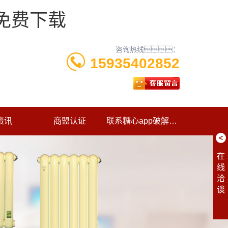
p免费下载
咨询热线：
15935402852
资讯
商盟认证
联系糖心app破解版下载
<
在
线
洽
谈