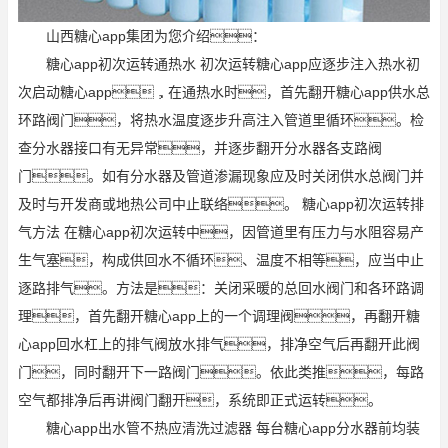
山西糖心app集团为您介绍：
糖心app初次运转通热水 初次运转糖心app应逐步注入热水初
次启动糖心app，在通热水时，首先翻开糖心app供水总
环路阀门，将热水温度逐步升高注入管道里循环。检
查分水器接口有无异常，并逐步翻开分水器各支路阀
门。如有分水器及管道渗漏现象应及时关闭供水总阀门并
及时与开发商或地热公司中止联络。 糖心app初次运转排
气方法 在糖心app初次运转中，因管道里有压力与水阻容易产
生气塞，构成供回水不循环、温度不相等，应当中止
逐路排气。方法是：关闭采暖的总回水阀门和各环路调
理，首先翻开糖心app上的一个调理阀，再翻开糖
心app回水杠上的排气阀放水排气，排净空气后再翻开此阀
门，同时翻开下一路阀门。依此类推，每路
空气都排净后再讲阀门翻开，系统即正式运转。
糖心app出水管不热应清洗过滤器 每台糖心app分水器前均装